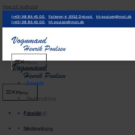
Hop til indhold
(+45) 98 86 45 00
Falkevej 4, 9352 Dybvad
hh.poulsen@mail.dk
(+45) 98 86 45 00
hh.poulsen@mail.dk
Menu
Forside
Menu
Nedbrydning
Forside
Om VHP
Nedbrydning
Kontakt