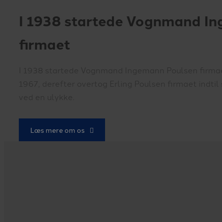
I 1938 startede Vognmand I
firmaet
I 1938 startede Vognmand Ingemann Poulsen firmaet
1967, derefter overtog Erling Poulsen firmaet indt
ved en ulykke.
Læs mere om os