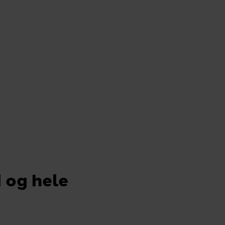
Vi finder 
opgaver
Så kontakt os 
 og hele