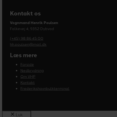
Kontakt os
Vognmand Henrik Poulsen
Falkevej 4, 9352 Dybvad
(+45) 98 86 45 00
hh.poulsen@mail.dk
Læs mere
Forside
Nedbrydning
Om VHP
Kontakt
Frederikshavnbulkterminal
Luk