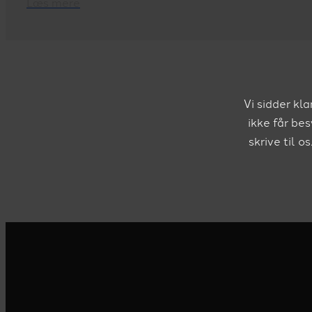
Læs mere
Vi sidder kl
ikke får be
skrive til 