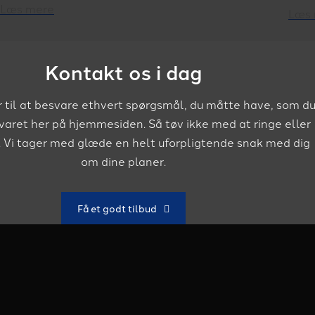
Læs mere
Læs
Kontakt os i dag
ar til at besvare ethvert spørgsmål, du måtte have, som d
svaret her på hjemmesiden. Så tøv ikke med at ringe eller
os. Vi tager med glæde en helt uforpligtende snak med dig
om dine planer.
Få et godt tilbud