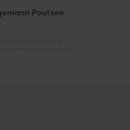
ngemann Poulsen
. Han drev forretningen til
il sommeren 1981, hvor han døde