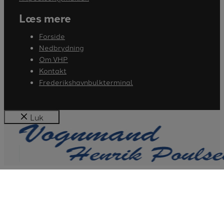
Læs mere
Forside
Nedbrydning
Om VHP
Kontakt
Frederikshavnbulkterminal
Luk