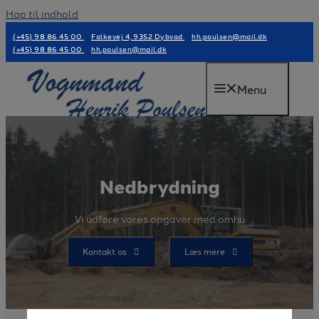
Hop til indhold
(+45) 98 86 45 00
Falkevej 4, 9352 Dybvad
hh.poulsen@mail.dk
(+45) 98 86 45 00
hh.poulsen@mail.dk
Menu
Nedbrydning
Vi udføre vores opgaver med omhu
Kontakt os
Læs mere