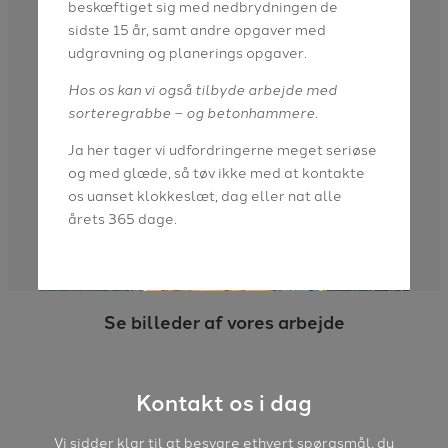
beskæftiget sig med nedbrydningen de
sidste 15 år, samt andre opgaver med
udgravning og planerings opgaver.
Hos os kan vi også tilbyde arbejde med
sorteregrabbe – og betonhammere.
Ja her tager vi udfordringerne meget seriøse
og med glæde, så tøv ikke med at kontakte
os uanset klokkeslæt, dag eller nat alle
årets 365 dage.
Se billeder af vores arbejde
Kontakt os i dag
Vi sidder klar til at besvare ethvert spørgsmål, du