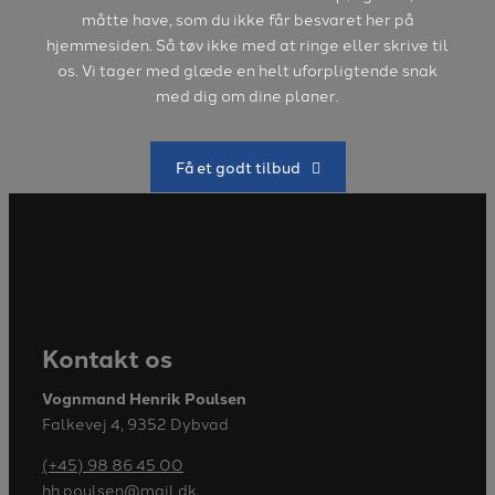
måtte have, som du ikke får besvaret her på
hjemmesiden. Så tøv ikke med at ringe eller skrive til
os. Vi tager med glæde en helt uforpligtende snak
med dig om dine planer.
Få et godt tilbud
Kontakt os
Vognmand Henrik Poulsen
Falkevej 4, 9352 Dybvad
(+45) 98 86 45 00
hh.poulsen@mail.dk